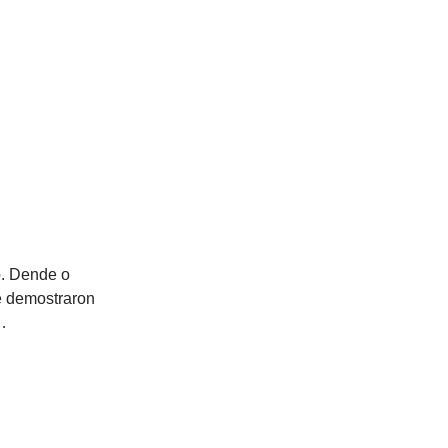
o. Dende o
e demostraron
r…