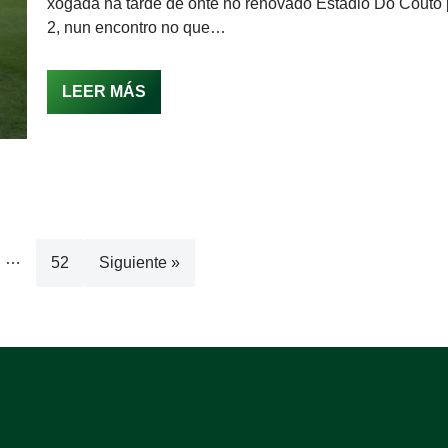
xogada na tarde de onte no renovado Estadio Do Couto 
2, nun encontro no que…
LEER MÁS
…
52
Siguiente »