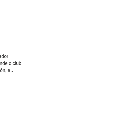
ador
nde o club
ción, e…