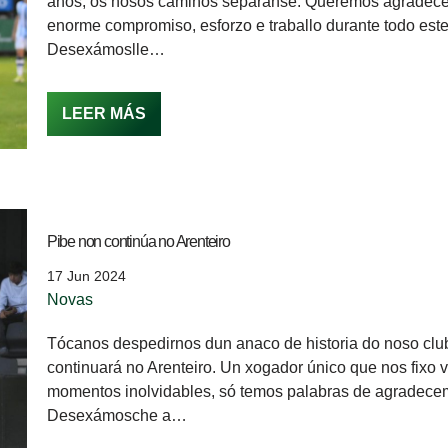
anos, os nosos camiños sepáranse. Queremos agradecer
enorme compromiso, esforzo e traballo durante todo est
Desexámoslle…
LEER MÁS
Pibe non continúa no Arenteiro
17 Jun 2024
Novas
Tócanos despedirnos dun anaco de historia do noso clu
continuará no Arenteiro. Un xogador único que nos fixo vi
momentos inolvidables, só temos palabras de agradece
Desexámosche a…