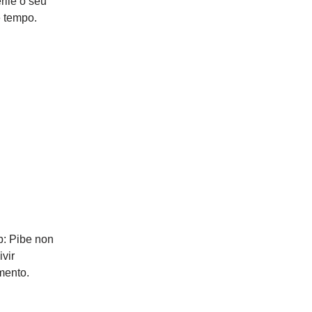
lle o seu
e tempo.
b: Pibe non
vir
mento.