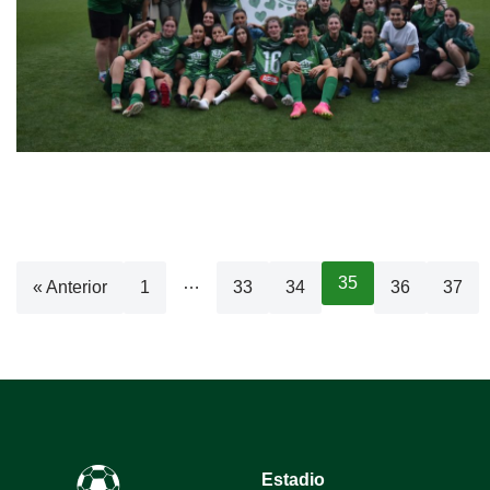
…
35
« Anterior
1
33
34
36
37
Estadio