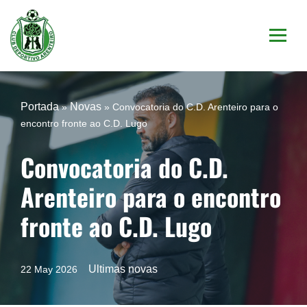
Saltar
al
contenido
Portada
Novas
»
»
Convocatoria do C.D. Arenteiro para o
encontro fronte ao C.D. Lugo
Convocatoria do C.D.
Arenteiro para o encontro
fronte ao C.D. Lugo
Ultimas novas
22 May 2026