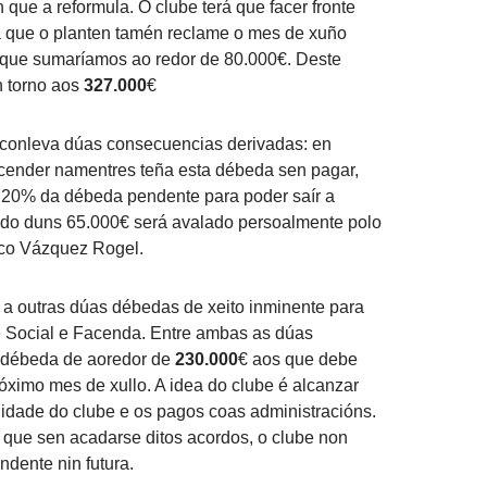
que a reformula. O clube terá que facer fronte
 que o planten tamén reclame o mes de xuño
o que sumaríamos ao redor de 80.000€. Deste
 torno aos
327.000
€
 conleva dúas consecuencias derivadas: en
scender namentres teña esta débeda sen pagar,
n 20% da débeda pendente para poder saír a
ado duns 65.000€ será avalado persoalmente polo
sco Vázquez Rogel.
e a outras dúas débedas de xeito inminente para
 Social e Facenda. Entre ambas as dúas
a débeda de aoredor de
230.000
€ aos que debe
óximo mes de xullo. A idea do clube é alcanzar
lidade do clube e os pagos coas administracións.
a que sen acadarse ditos acordos, o clube non
ndente nin futura.