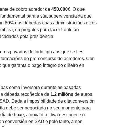
ente de cobro aoredor de
450.000
€. O que
 fundamental para a súa supervivencia xa que
n 80% das débedas coas administracións e cos
emblea, empregalos para facer fronte ao
acadados pola presidencia.
es privados de todo tipo aos que se lles
nformacións do pre-concurso de acredores. Con
 que garanta o pago íntegro do diñeiro en
rribas coma inversora durante as pasadas
ha débeda recoñecida de
1.2 millóns
de euros
 SAD. Dada a imposibilidade de dita conversión
ontía debe ser negociada no seu momento para
 día de hoxe, a nova directiva descoñece o
non conversión en SAD e polo tanto, a non