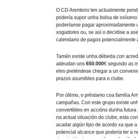
O CD Arenteiro ten actualmente pend
podería supor unha bolsa de osíxeno
poderíanse pagar aproximadamente u
xogadores ou, se así o decidise a as
calendario de pagos potencialmente 
Tamén existe unha débeda con acredor
adeudan uns
650.000
€ segundo as i
eles preténdese chegar a un convenio
prazos asumibles para o clube.
Por último, o préstamo coa familia A
campañas. Con este grupo existe un
convertibles en accións dunha futura
na actual situación do clube, esta c
acadar algún tipo de acordo xa que a
potencial alcance que podería ter a 