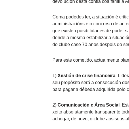
devolución desta contía coa familia Ar
Coma podedes ler, a situación é crít
administracións e o concurso de acre
que existen posibilidades de poder s
dende a mesma estabilizar a situación
do clube case 70 anos despois do s
Para este cometido, actualmente plan
1)
Xestión de crise financeira
: Lide
seu propósito será a consecución do
para pagar a débeda adquirida polo cl
2)
Comunicación e Área Social
: Es
xeito absolutamente transparente to
achegar, de novo, o clube aos seus a