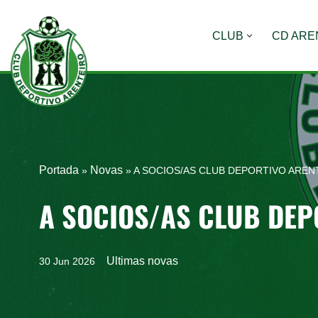
CLUB
CD ARE
Saltar
al
contenido
Portada
Novas
»
»
A SOCIOS/AS CLUB DEPORTIVO AREN
A SOCIOS/AS CLUB DEP
Ultimas novas
30 Jun 2026