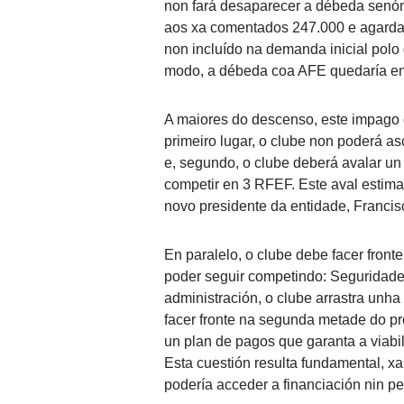
non fará desaparecer a débeda senón 
aos xa comentados 247.000 e agarda
non incluído na demanda inicial pol
modo, a débeda coa AFE quedaría en
A maiores do descenso, este impago
primeiro lugar, o clube non poderá a
e, segundo, o clube deberá avalar u
competir en 3 RFEF. Este aval estim
novo presidente da entidade, Franci
En paralelo, o clube debe facer front
poder seguir competindo: Seguridade
administración, o clube arrastra unh
facer fronte na segunda metade do pr
un plan de pagos que garanta a viabi
Esta cuestión resulta fundamental, x
podería acceder a financiación nin pe