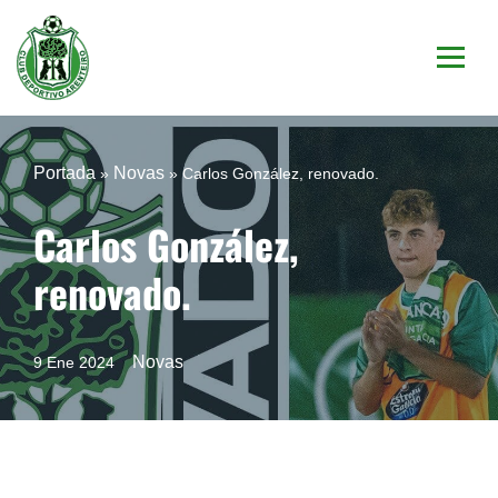
Saltar
al
contenido
Portada
Novas
»
»
Carlos González, renovado.
Carlos González,
renovado.
Novas
9 Ene 2024