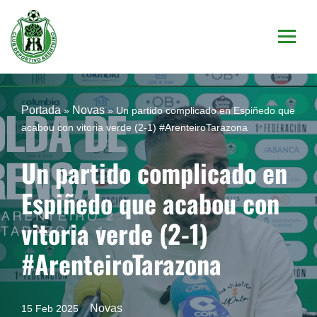
Saltar
al
contenido
Portada
Novas
»
»
Un partido complicado en Espiñedo que
acabou con vitoria verde (2-1) #ArenteiroTarazona
Un partido complicado en
Espiñedo que acabou con
vitoria verde (2-1)
#ArenteiroTarazona
Novas
15 Feb 2025