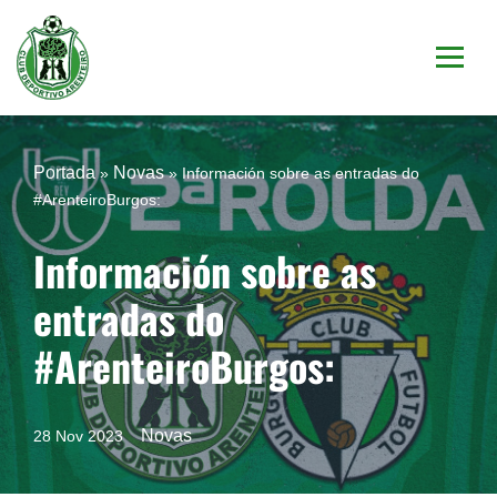
Saltar
al
contenido
Portada
Novas
»
»
Información sobre as entradas do
#ArenteiroBurgos:
Información sobre as
entradas do
#ArenteiroBurgos:
Novas
28 Nov 2023