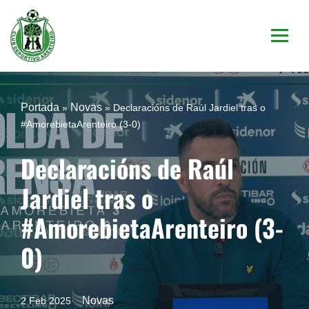
Saltar
al
contenido
Portada
Novas
»
»
Declaracións de Raúl Jardiel tras o
#AmorebietaArenteiro (3-0)
Declaracións de Raúl
Jardiel tras o
#AmorebietaArenteiro (3-
0)
Novas
2 Feb 2025