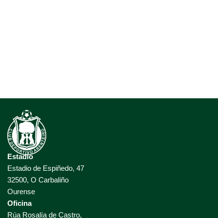
f
n
a
u
Estadio
Estadio de Espiñedo, 47
32500, O Carbaliño
Ourense
Oficina
Rúa Rosalía de Castro,