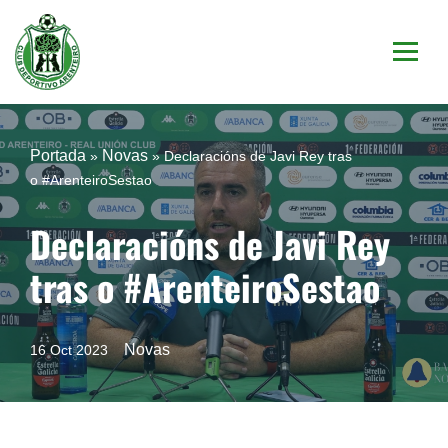
Saltar
al
contenido
Portada
Novas
»
»
Declaracións de Javi Rey tras
o #ArenteiroSestao
Declaracións de Javi Rey
tras o #ArenteiroSestao
Novas
16 Oct 2023