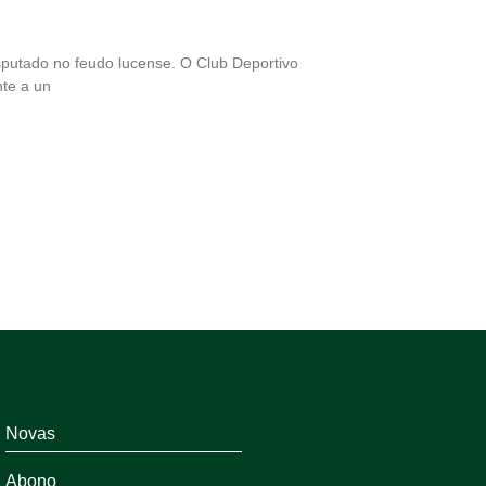
sputado no feudo lucense. O Club Deportivo
nte a un
Novas
Abono