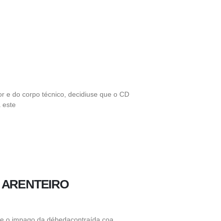
or e do corpo técnico, decidiuse que o CD
 este
 ARENTEIRO
e o impago da débedacontraída coa