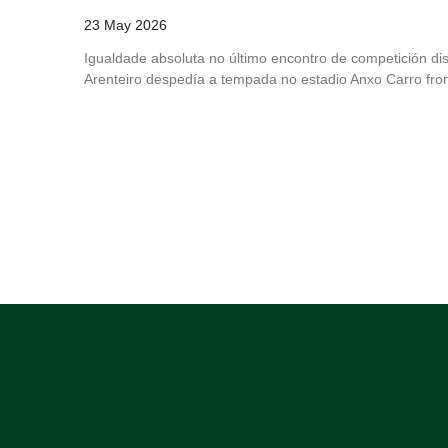
23 May 2026
Igualdade absoluta no último encontro de competición di
Arenteiro despedía a tempada no estadio Anxo Carro fro