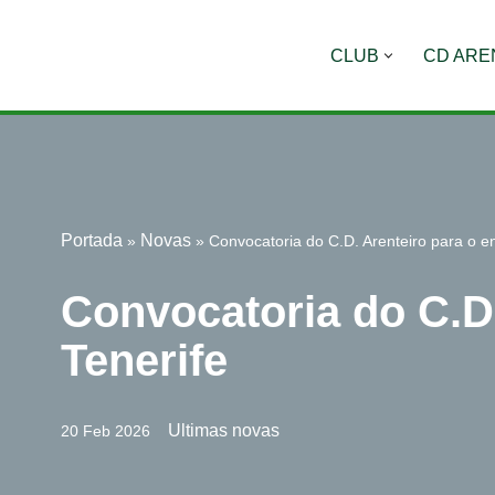
CLUB
CD ARE
Saltar
al
contenido
Portada
Novas
»
»
Convocatoria do C.D. Arenteiro para o e
Convocatoria do C.D.
Tenerife
Ultimas novas
20 Feb 2026