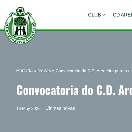
CLUB
CD ARE
Saltar
al
contenido
Portada
Novas
»
»
Convocatoria do C.D. Arenteiro para o en
Convocatoria do C.D. Are
Ultimas novas
16 May 2026