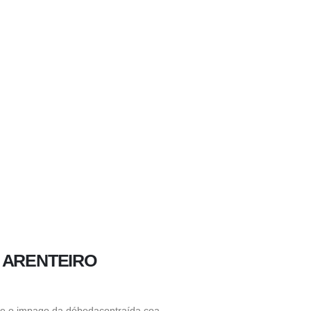
 ARENTEIRO
e o impago da débedacontraída coa