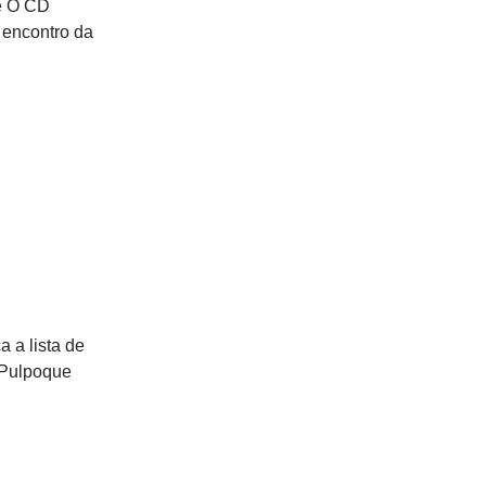
se O CD
 encontro da
a a lista de
 Pulpoque