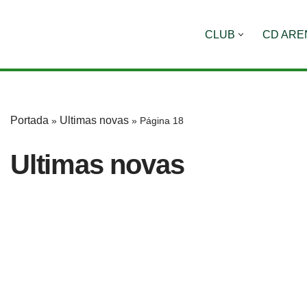
CLUB
CD ARE
Saltar
al
contenido
Portada
Ultimas novas
»
»
Página 18
Ultimas novas