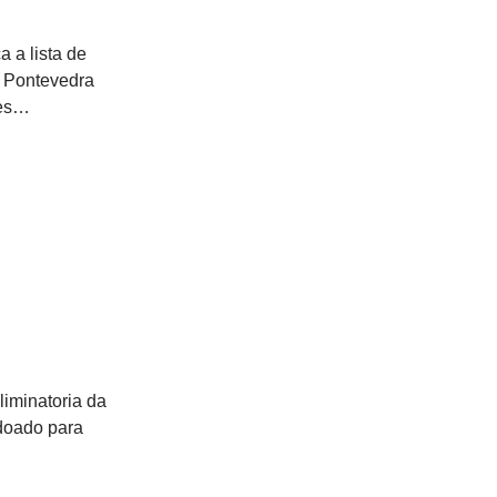
a a lista de
o Pontevedra
nres…
liminatoria da
doado para