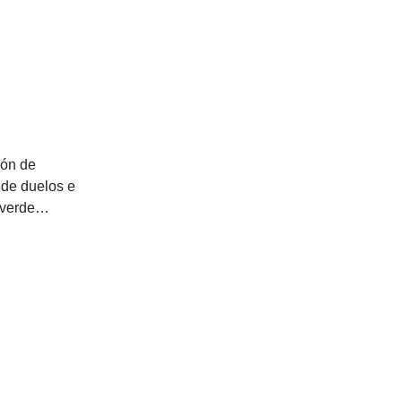
ión de
 de duelos e
o verde…