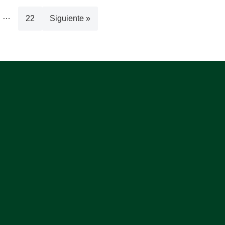
…
22
Siguiente »