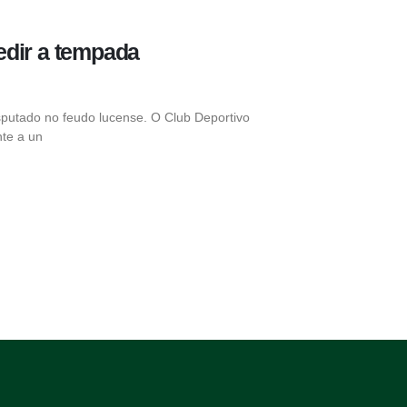
edir a tempada
sputado no feudo lucense. O Club Deportivo
nte a un