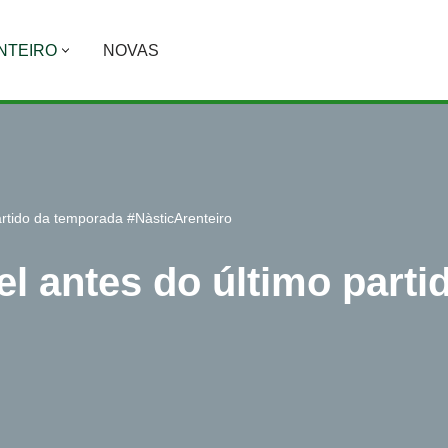
NTEIRO
NOVAS
artido da temporada #NàsticArenteiro
el antes do último part