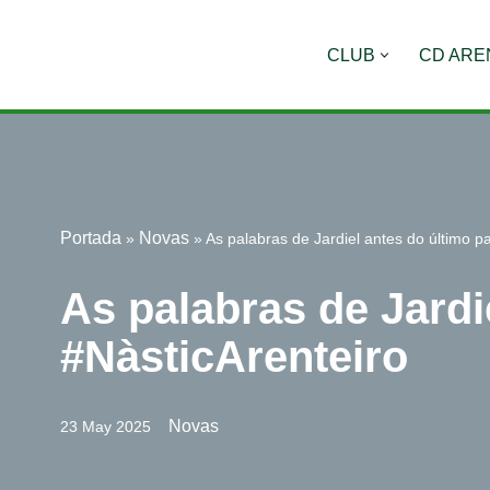
CLUB
CD ARE
Saltar
al
contenido
Portada
Novas
»
»
As palabras de Jardiel antes do último p
As palabras de Jardi
#NàsticArenteiro
Novas
23 May 2025