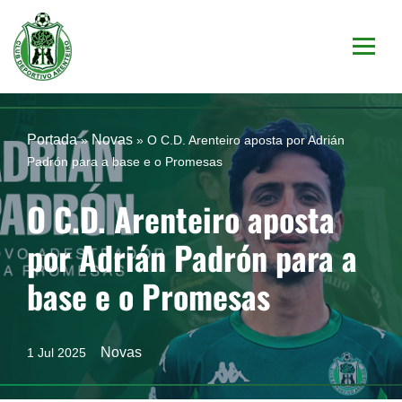
Saltar
al
contenido
Portada
Novas
»
»
O C.D. Arenteiro aposta por Adrián
Padrón para a base e o Promesas
O C.D. Arenteiro aposta
por Adrián Padrón para a
base e o Promesas
Novas
1 Jul 2025