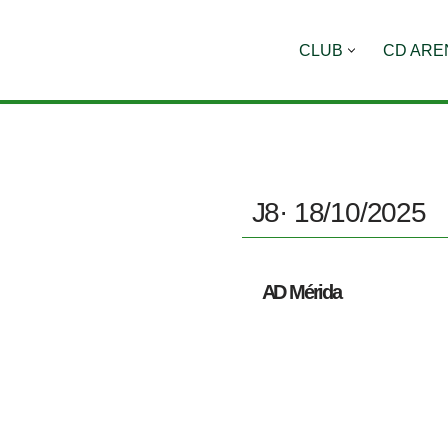
CLUB
CD ARE
Saltar
al
contenido
J8
· 18/10/2025
AD Mérida