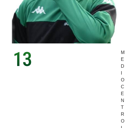
13
M
E
D
I
O
C
E
N
T
R
O
I