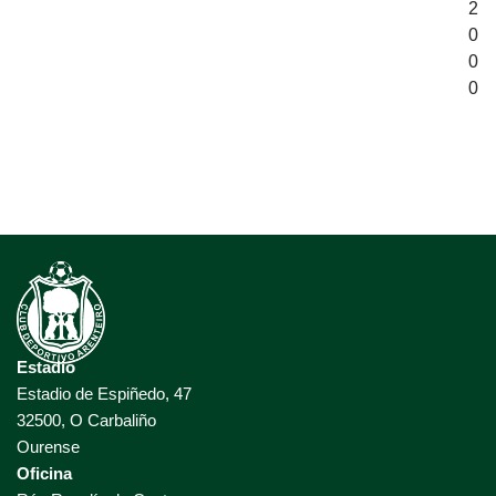
2
0
0
0
Estadio
Estadio de Espiñedo, 47
32500, O Carbaliño
Ourense
Oficina